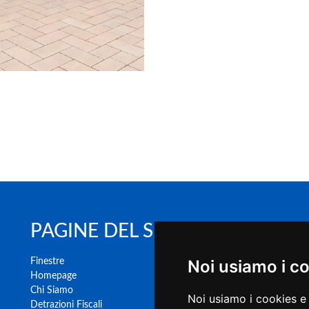
PAGINE DEL SITO
Fr
Finestre
Noi usiamo i c
In
Homepage
Po
Chi Siamo
Ra
Noi usiamo i cookies e 
Detrazioni Fiscali