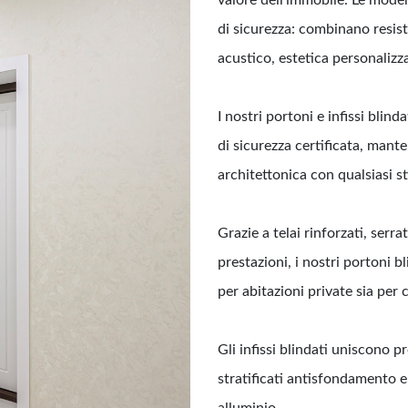
di sicurezza: combinano resis
acustico, estetica personalizz
I nostri portoni e infissi blin
di sicurezza certificata, mant
architettonica con qualsiasi st
Grazie a telai rinforzati, serr
prestazioni, i nostri portoni b
per abitazioni private sia per
Gli infissi blindati uniscono p
stratificati antisfondamento e 
alluminio.