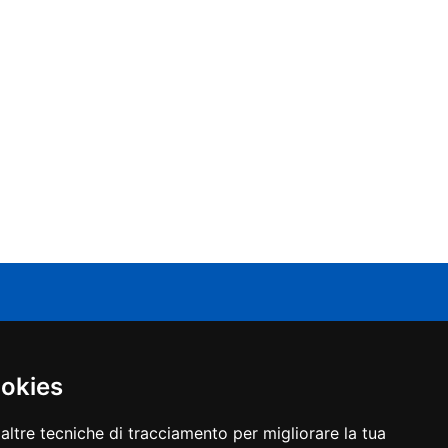
CATALOGO
angisole Frangivento
ookies
fissi
rte
soparete
altre tecniche di tracciamento per migliorare la tua