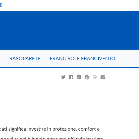
E
RASOPARETE
FRANGISOLE FRANGIVENTO
ndati significa investire in protezione, comfort e
ne soluzioni blindate non sono più solo barriere